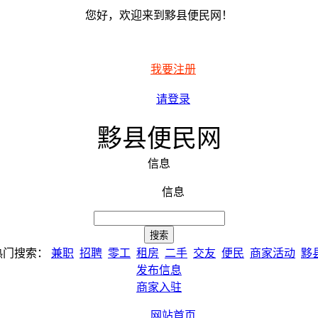
您好，欢迎来到黟县便民网！
我要注册
请登录
黟县便民网
信息
信息
热门搜索：
兼职
招聘
零工
租房
二手
交友
便民
商家活动
黟
发布信息
商家入驻
网站首页