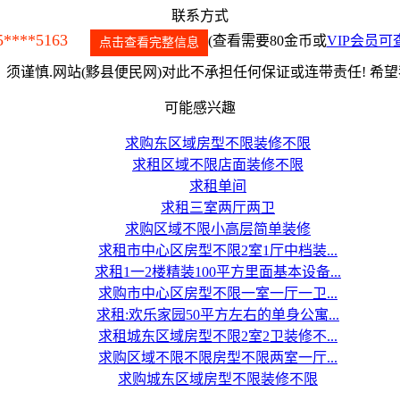
联系方式
5****5163
(查看需要80金币或
VIP会员可
点击查看完整信息
须谨慎.网站(黟县便民网)对此不承担任何保证或连带责任! 希
可能感兴趣
求购东区域房型不限装修不限
求租区域不限店面装修不限
求租单间
求租三室两厅两卫
求购区域不限小高层简单装修
求租市中心区房型不限2室1厅中档装...
求租1一2楼精装100平方里面基本设备...
求购市中心区房型不限一室一厅一卫...
求租:欢乐家园50平方左右的单身公寓...
求租城东区域房型不限2室2卫装修不...
求购区域不限不限房型不限两室一厅...
求购城东区域房型不限装修不限