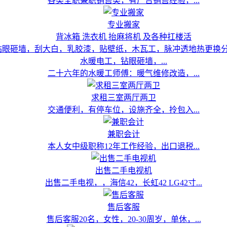
各类全职兼职销售类，有广告销售经验，...
专业搬家
背冰箱 洗衣机 抬麻将机 及各种扛楼活
水暖电工，钻眼砸墙，...
二十六年的水暖工师傅：暖气维修改造，...
求租三室两厅两卫
交通便利，有停车位，设施齐全，拎包入...
兼职会计
本人女中级职称12年工作经验，出口退税...
出售二手电视机
出售二手电视，，海信42，长虹42 LG42寸...
售后客服
售后客服20名，女性，20-30周岁，单休，...