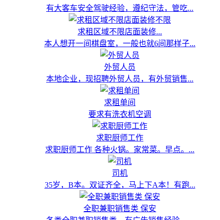
有大客车安全驾驶经验，遵纪守法，管吃...
求租区域不限店面装修...
本人想开一间棋盘室，一般也就6间那样子...
外贸人员
本地企业，现招聘外贸人员，有外贸销售...
求租单间
要求有洗衣机空调
求职厨师工作
求职厨师工作 各种火锅。家常菜。早点。...
司机
35岁，B本。双证齐全，马上下A本！有跑...
全职兼职销售类 保安