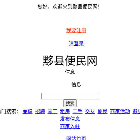
您好，欢迎来到黟县便民网！
我要注册
请登录
黟县便民网
信息
信息
热门搜索：
兼职
招聘
零工
租房
二手
交友
便民
商家活动
黟
发布信息
商家入驻
网站首页